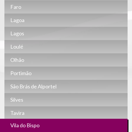
Faro
Lagoa
Lagos
Loulé
Olhão
Portimão
São Brás de Alportel
Silves
Tavira
Vila do Bispo