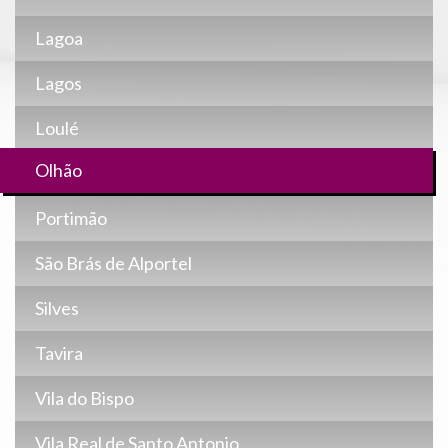
Lagoa
Lagos
Loulé
Olhão
Portimão
São Brás de Alportel
Silves
Tavira
Vila do Bispo
Vila Real de Santo Antonio