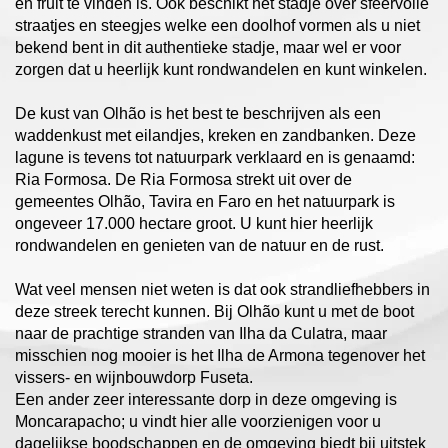
en fruit te vinden is. Ook beschikt het stadje over sfeervolle
straatjes en steegjes welke een doolhof vormen als u niet
bekend bent in dit authentieke stadje, maar wel er voor
zorgen dat u heerlijk kunt rondwandelen en kunt winkelen.
De kust van Olhão is het best te beschrijven als een
waddenkust met eilandjes, kreken en zandbanken. Deze
lagune is tevens tot natuurpark verklaard en is genaamd:
Ria Formosa. De Ria Formosa strekt uit over de
gemeentes Olhão, Tavira en Faro en het natuurpark is
ongeveer 17.000 hectare groot. U kunt hier heerlijk
rondwandelen en genieten van de natuur en de rust.
Wat veel mensen niet weten is dat ook strandliefhebbers in
deze streek terecht kunnen. Bij Olhão kunt u met de boot
naar de prachtige stranden van Ilha da Culatra, maar
misschien nog mooier is het Ilha de Armona tegenover het
vissers- en wijnbouwdorp Fuseta.
Een ander zeer interessante dorp in deze omgeving is
Moncarapacho; u vindt hier alle voorzienigen voor u
dagelijkse boodschappen en de omgeving biedt bij uitstek