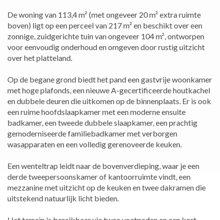
De woning van 113,4 m² (met ongeveer 20 m² extra ruimte
boven) ligt op een perceel van 217 m² en beschikt over een
zonnige, zuidgerichte tuin van ongeveer 104 m², ontworpen
voor eenvoudig onderhoud en omgeven door rustig uitzicht
over het platteland.
Op de begane grond biedt het pand een gastvrije woonkamer
met hoge plafonds, een nieuwe A-gecertificeerde houtkachel
en dubbele deuren die uitkomen op de binnenplaats. Er is ook
een ruime hoofdslaapkamer met een moderne ensuite
badkamer, een tweede dubbele slaapkamer, een prachtig
gemoderniseerde familiebadkamer met verborgen
wasapparaten en een volledig gerenoveerde keuken.
Een wenteltrap leidt naar de bovenverdieping, waar je een
derde tweepersoonskamer of kantoorruimte vindt, een
mezzanine met uitzicht op de keuken en twee dakramen die
uitstekend natuurlijk licht bieden.
Het terrein is bereikbaar via twee voetpaden en een kort