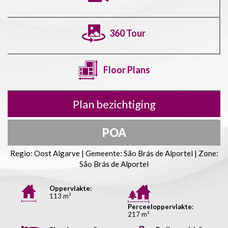
360 Tour
Floor Plans
Plan bezichtiging
POA
Regio: Oost Algarve | Gemeente: São Brás de Alportel | Zone:
São Brás de Alportel
Oppervlakte:
113 m²
Perceeloppervlakte:
217 m²