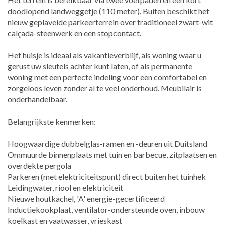
doodlopend landweggetje (110 meter). Buiten beschikt het
nieuw geplaveide parkeerterrein over traditioneel zwart-wit
calçada-steenwerk en een stopcontact.
Het huisje is ideaal als vakantieverblijf, als woning waar u
gerust uw sleutels achter kunt laten, of als permanente
woning met een perfecte indeling voor een comfortabel en
zorgeloos leven zonder al te veel onderhoud. Meubilair is
onderhandelbaar.
Belangrijkste kenmerken:
Hoogwaardige dubbelglas-ramen en -deuren uit Duitsland
Ommuurde binnenplaats met tuin en barbecue, zitplaatsen en
overdekte pergola
Parkeren (met elektriciteitspunt) direct buiten het tuinhek
Leidingwater, riool en elektriciteit
Nieuwe houtkachel, 'A' energie-gecertificeerd
Inductiekookplaat, ventilator-ondersteunde oven, inbouw
koelkast en vaatwasser, vrieskast